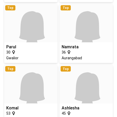
Top
Top
Parul
Namrata
30
36
Gwalior
Aurangabad
Top
Top
Komal
Ashlesha
53
45