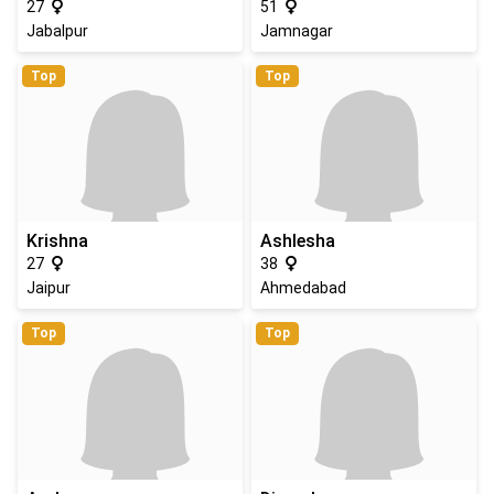
27
51
Jabalpur
Jamnagar
Top
Top
Krishna
Ashlesha
27
38
Jaipur
Ahmedabad
Top
Top