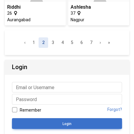
Riddhi
Ashlesha
26
37
Aurangabad
Nagpur
Page navigation
Page
Current page
Page
Page
Page
Page
Page
‹
1
2
3
4
5
6
7
›
»
Login
Forgot?
Remember
Login