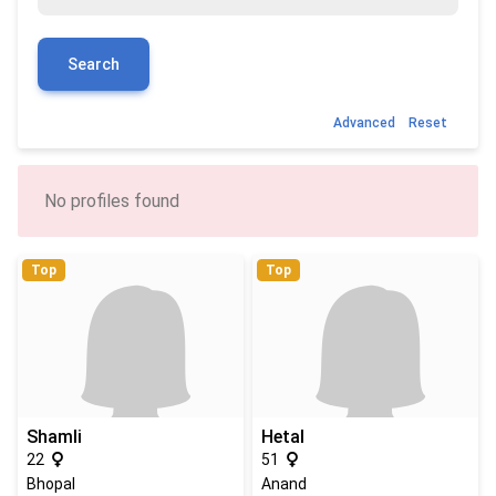
Search
Advanced
Reset
No profiles found
Top
Top
Shamli
Hetal
22
51
Bhopal
Anand