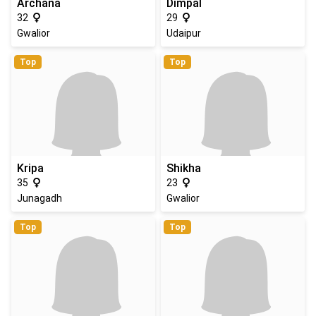
Archana
Dimpal
32
29
Gwalior
Udaipur
Top
Top
Kripa
Shikha
35
23
Junagadh
Gwalior
Top
Top