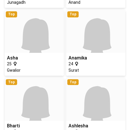
Junagadh
Anand
Top
Top
Asha
Anamika
25
24
Gwalior
Surat
Top
Top
Bharti
Ashlesha