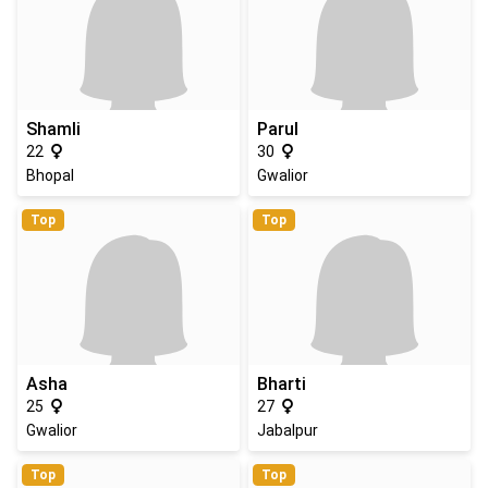
Shamli
Parul
22
30
Bhopal
Gwalior
Top
Top
Asha
Bharti
25
27
Gwalior
Jabalpur
Top
Top