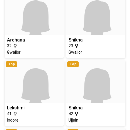
Archana
Shikha
32
23
Gwalior
Gwalior
Top
Top
Lekshmi
Shikha
41
42
Indore
Ujjain