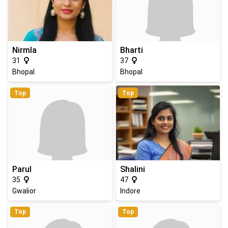
Nirmla
Bharti
31
37
Bhopal
Bhopal
Top
Top
Parul
Shalini
35
47
Gwalior
Indore
Top
Top