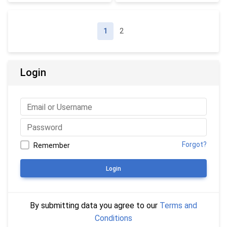
Page navigation
Current page
Page
1
2
Login
Forgot?
Remember
Login
By submitting data you agree to our
Terms and
Conditions