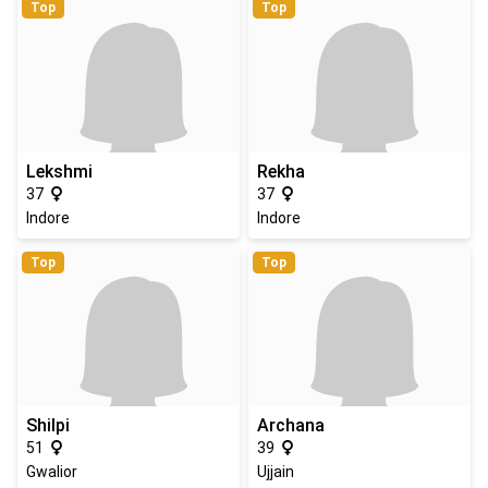
Top
Top
Lekshmi
Rekha
37
37
Indore
Indore
Top
Top
Shilpi
Archana
51
39
Gwalior
Ujjain