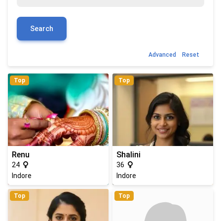
Search
Advanced
Reset
Top
Top
Renu
Shalini
24
36
Indore
Indore
Top
Top