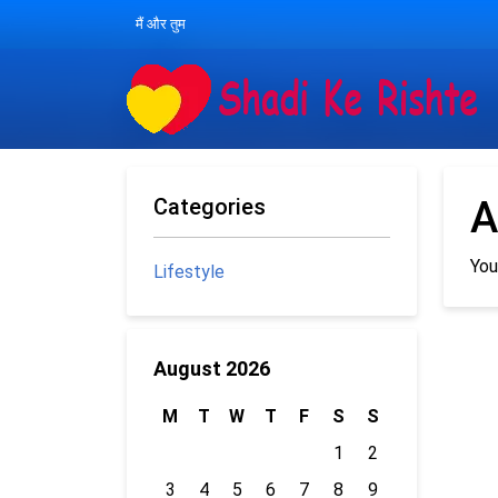
मैं और तुम
Categories
A
You
Lifestyle
August 2026
M
T
W
T
F
S
S
1
2
3
4
5
6
7
8
9