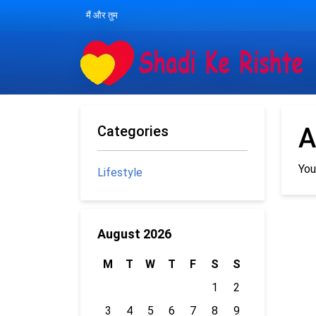
मैं और तुम
Categories
A
You
Lifestyle
August 2026
M
T
W
T
F
S
S
1
2
3
4
5
6
7
8
9