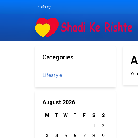
मैं और तुम
Categories
A
You
Lifestyle
August 2026
M
T
W
T
F
S
S
1
2
3
4
5
6
7
8
9