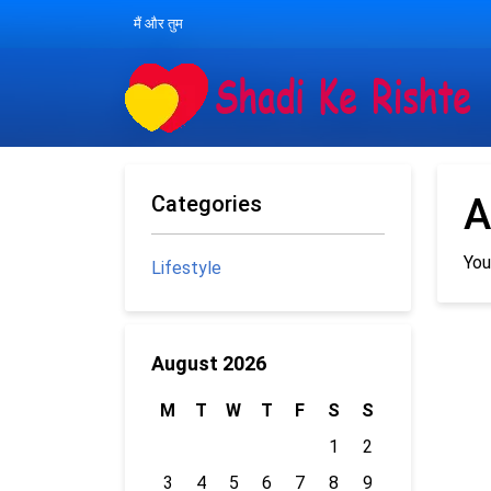
मैं और तुम
Categories
A
You
Lifestyle
August 2026
M
T
W
T
F
S
S
1
2
3
4
5
6
7
8
9