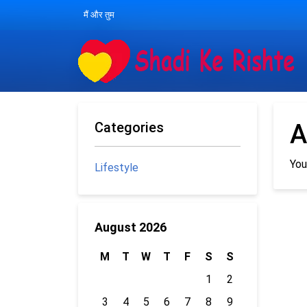
मैं और तुम
Categories
A
You
Lifestyle
August 2026
M
T
W
T
F
S
S
1
2
3
4
5
6
7
8
9